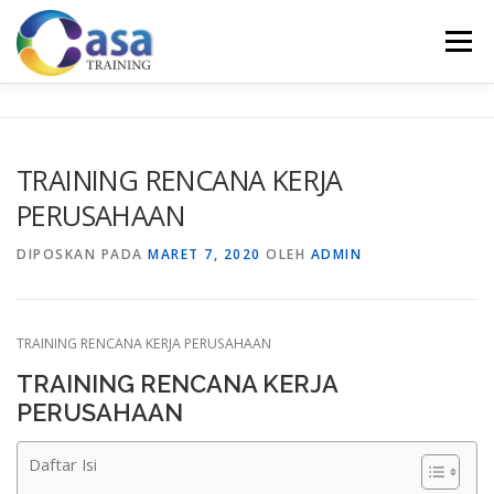
Lompat
ke
Menu
konten
HOME
ABOUT US
TRAINING LIST
GALERI
TRAINING RENCANA KERJA
PERUSAHAAN
KONTAK KAMI
SERTIFIKASI
EVALUASI
DIPOSKAN PADA
MARET 7, 2020
OLEH
ADMIN
TRAINING RENCANA KERJA PERUSAHAAN
TRAINING RENCANA KERJA
PERUSAHAAN
Daftar Isi