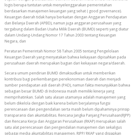
logis berupa tuntutan untuk menyelenggarakan pemerintahan
berdasarkan manajemen keuangan yang sehat ( good governance).
Keuangan daerah tidak hanya berkaitan dengan Anggaran Pendapatan
dan Belanja Daerah (APBD), namun juga anggaran perusahaan yang
tergabung dalam Badan Usaha Milik Daerah (BUMD) seperti yang diatur
dalam Undang-Undang Nomor 17 Tahun 2003 tentang Keuangan
Negara, dan
Peraturan Pemerintah Nomor 58 Tahun 2005 tentang Pengelolaan
Keuangan Daerah yang menyatakan bahwa kekayaan dipisahkan pada
perusahaan daerah merupakan bagian dari kekayaan negara/daerah.
Secara umum pendirian BUMD dimaksudkan untuk memberikan
kontribusi bagi perkembangan perekonomian daerah dan menjadi
sumber pendapatan asli daerah (PAD), namun fakta menunjukkan bahwa
sebagian besar BUMD di Indonesia masih memiliki kinerja yang
memprihatinkan. Salah satu alasan utamanya adalah manajemen yang
belum dikelola dengan baik karena belum berjalannya fungsi
perencanaan dan pengendalian serta masih belum dipahaminya prinsip
transparansi dan akuntabilitas. Rencana Jangka Panjang Perusahaan(RJPP)
dan Rencana Kerja dan Anggaran Perusahaan (RKAP) merupakan salah
satu alat perencanaan dan pengendalian manajemen dan sekaligus
sebagai media akuntabilitas manajemen. RJPP/ RKAP yang disiapkan