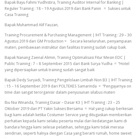
Bapak Bayu Fahmi Yudhistira, Training Auditor Internal for Banking |
Reguler Training : 18 – 19 Agustus 2019 dari Bank Panin = Sukses untuk
Casa Training
Bapak Muhammad Alif Fauzan,
Training Procurement & Purchasing Management | IHT Training : 29 – 30
Agustus 2019 dari GM Production = Secara keseluruhan, penyampaian
materi, pembawaan instruktur dan fasilitas training sudah cukup baik.
Bapak Nanang Zaenal Alimin, Training Optimalisasi Fitur Mesin EDC |
Public Training : 7 – 8 September 2015 dari Bank Surya Yudha = “Hotel
yang dipersiapkan untuk training sudah sangat baik
Bapak Dedy Suryadi, Training Pengelolaan Limbah Non B3 | IHT Training
: 15 – 16 September 2019 dari POLTEKES Samarinda = “Pengajarnya on
time dan sangat terorganisir dalam penyusunan silabus materi
Ibu Nia Winanda, Training Dasar – Dasar K3 | IHT Training : 23 – 25
Oktober 2019 dari PT Yakin Sukses Bersama = Hal yang cukup berkesan
bagi kami adalah ketika Costumer Service yang ditugaskan memberikan
perhatian kepada kami selaku peserta mulai dari kedatangan kami di
bandara hingga kami selesai pelatihan, sehingga kami tidak merasa
sendirian, seperti halnya dengan Casa yang berarti rumah, home sweet