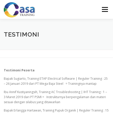
Lompat
ke
Menu
konten
HOME
ABOUT US
TRAINING LIST
GALERI
TESTIMONI
KONTAK KAMI
SERTIFIKASI
EVALUASI
Testimoni Peserta
Bapak Sugiarto, Training ETAP Electrical Software | Reguler Training : 25
– 26 Januari 2019 dari PT Mega Baja Steel = Trainingnya mantap
Ibu Annif Kustiyaningsih, Training AC Troubleshooting | IHT Training : 1 –
3 Maret 2019 dari PT PSMI = Instrukturnya berpengalaman dan materi
sesuai dengan silabus yang ditawarkan
Bapak Erlangga Hartawan, Training Pupuk Organik | Reguler Training : 15