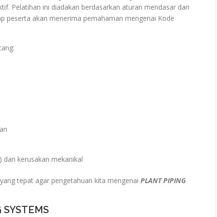
f. Pelatihan ini diadakan berdasarkan aturan mendasar dari
etiap peserta akan menerima pemahaman mengenai Kode
tang:
ran
s) dan kerusakan mekanikal
yang tepat agar pengetahuan kita mengenai
PLANT PIPING
G SYSTEMS