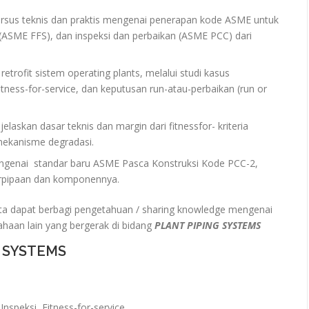
ursus teknis dan praktis mengenai penerapan kode ASME untuk
 (ASME FFS), dan inspeksi dan perbaikan (ASME PCC) dari
etrofit sistem operating plants, melalui studi kasus
itness-for-service, dan keputusan run-atau-perbaikan (run or
laskan dasar teknis dan margin dari fitnessfor- kriteria
mekanisme degradasi.
genai standar baru ASME Pasca Konstruksi Kode PCC-2,
erpipaan dan komponennya.
ta dapat berbagi pengetahuan / sharing knowledge mengenai
ahaan lain yang bergerak di bidang
PLANT PIPING SYSTEMS
G SYSTEMS
nspeksi, Fitness-for-service