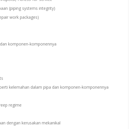
aan (piping systems integrity)
repair work packages)
arat dan komponen-komponennya
ts
, seperti kelemahan dalam pipa dan komponen-komponennya
creep regime
ipaan dengan kerusakan mekanikal