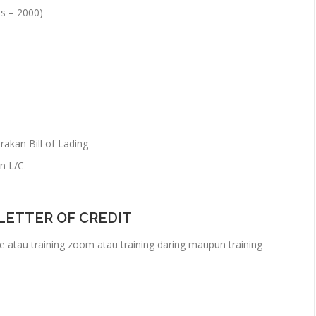
s – 2000)
rakan Bill of Lading
n L/C
LETTER OF CREDIT
e atau training zoom atau training daring maupun training