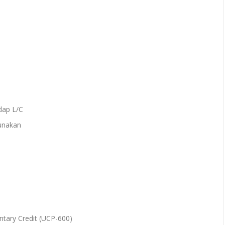
adap L/C
unakan
tary Credit (UCP-600)