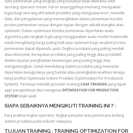
data pemesinan yang lengkap yang biasanya tidak diketahui oleh
seorang operator mesin. Hal ini sesungguhnya memang merupakan
tugas bagi seorang ahli teknik produksi yang menguasai teori, memiliki
data, dan pengalaman yang memungkinkan dalam penentuan kondisi
proses pemesinan sesuai dengan tujuan dengan sebaik mungkin atau
optimum. Dalam optimisasi kondisi pemesinan diperlukan suatu
algoritma yaitu langkah logik yang menggunakan suatu model matematik
untuk menghitung harga paling baik atau optimum bagi variabel proses
pemesinan dapat dipenuhi, yaitu Ongkos produksi yang paling rendah
atau ekonomik, Kecepatan produksi yang paling tinggi atau produktif,
danKecepatan penghasilan keuntungan yang paling tinggi atau
menguntungkan. Untuk mendukung sistem produksi yang memadai
diperlukan tenaga kerja yang handal atau peningkatan keahlian tenaga
kerja profesi Optimisasi Sistem Produksi (Optimization for Production
System). Perlunya memilih provider training
CASA TRAINING
yang tepat
agar pengetahuan kita mengenai
OPTIMIZATION FOR PRODUCTION
SYSTEM
tidak salah
SIAPA SEBAIKNYA MENGIKUTI TRAINING INI ? :
Para praktisi tingkat operator, tingkat penyelia atau perencana bidang
sistem produksi pada industri rekayasa.
TUJUAN TRAINING : TRAINING OPTIMIZATION FOR