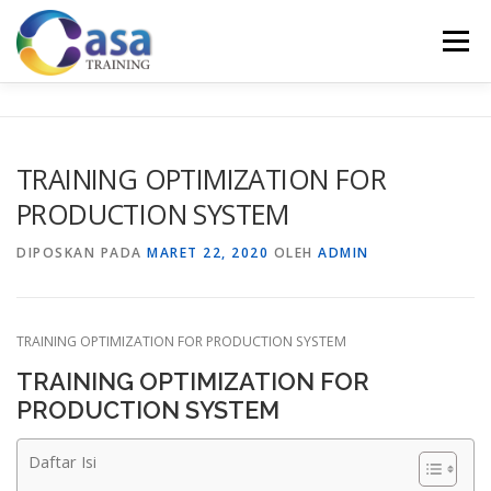
Lompat
ke
Menu
konten
HOME
ABOUT US
TRAINING LIST
GALERI
TRAINING OPTIMIZATION FOR
PRODUCTION SYSTEM
KONTAK KAMI
SERTIFIKASI
EVALUASI
DIPOSKAN PADA
MARET 22, 2020
OLEH
ADMIN
TRAINING OPTIMIZATION FOR PRODUCTION SYSTEM
TRAINING OPTIMIZATION FOR
PRODUCTION SYSTEM
Daftar Isi