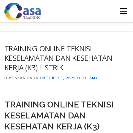
Lompat
ke
Menu
konten
HOME
ABOUT US
TRAINING LIST
GALERI
TRAINING ONLINE TEKNISI
KESELAMATAN DAN KESEHATAN
KONTAK KAMI
SERTIFIKASI
EVALUASI
KERJA (K3) LISTRIK
DIPOSKAN PADA
OKTOBER 3, 2020
OLEH
AMY
TRAINING ONLINE TEKNISI
KESELAMATAN DAN
KESEHATAN KERJA (K3)