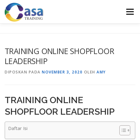
Lompat
ke
Menu
konten
HOME
ABOUT US
TRAINING LIST
GALERI
TRAINING ONLINE SHOPFLOOR
LEADERSHIP
KONTAK KAMI
SERTIFIKASI
EVALUASI
DIPOSKAN PADA
NOVEMBER 3, 2020
OLEH
AMY
TRAINING ONLINE
SHOPFLOOR LEADERSHIP
Daftar Isi