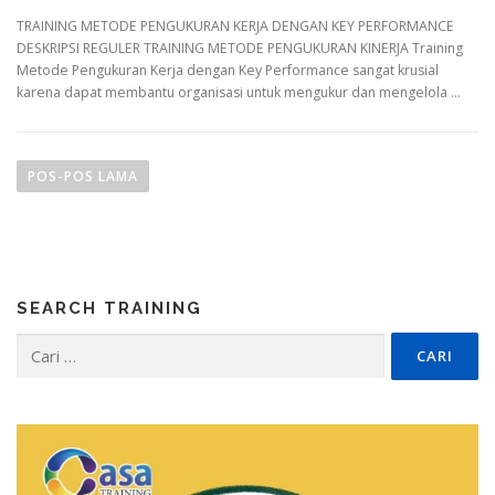
TRAINING METODE PENGUKURAN KERJA DENGAN KEY PERFORMANCE
DESKRIPSI REGULER TRAINING METODE PENGUKURAN KINERJA Training
Metode Pengukuran Kerja dengan Key Performance sangat krusial
karena dapat membantu organisasi untuk mengukur dan mengelola …
N
a
POS-POS LAMA
v
i
g
a
SEARCH TRAINING
s
i
Cari
untuk:
p
o
s