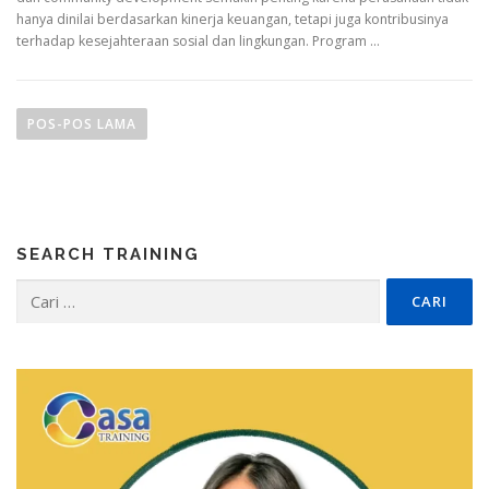
hanya dinilai berdasarkan kinerja keuangan, tetapi juga kontribusinya
terhadap kesejahteraan sosial dan lingkungan. Program …
N
a
POS-POS LAMA
v
i
g
a
SEARCH TRAINING
s
i
Cari
untuk:
p
o
s