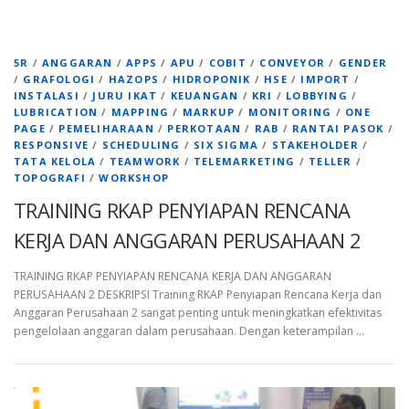
5R
/
ANGGARAN
/
APPS
/
APU
/
COBIT
/
CONVEYOR
/
GENDER
/
GRAFOLOGI
/
HAZOPS
/
HIDROPONIK
/
HSE
/
IMPORT
/
INSTALASI
/
JURU IKAT
/
KEUANGAN
/
KRI
/
LOBBYING
/
LUBRICATION
/
MAPPING
/
MARKUP
/
MONITORING
/
ONE
PAGE
/
PEMELIHARAAN
/
PERKOTAAN
/
RAB
/
RANTAI PASOK
/
RESPONSIVE
/
SCHEDULING
/
SIX SIGMA
/
STAKEHOLDER
/
TATA KELOLA
/
TEAMWORK
/
TELEMARKETING
/
TELLER
/
TOPOGRAFI
/
WORKSHOP
TRAINING RKAP PENYIAPAN RENCANA
KERJA DAN ANGGARAN PERUSAHAAN 2
TRAINING RKAP PENYIAPAN RENCANA KERJA DAN ANGGARAN
PERUSAHAAN 2 DESKRIPSI Training RKAP Penyiapan Rencana Kerja dan
Anggaran Perusahaan 2 sangat penting untuk meningkatkan efektivitas
pengelolaan anggaran dalam perusahaan. Dengan keterampilan …