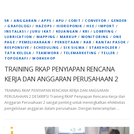
5R
/
ANGGARAN
/
APPS
/
APU
/
COBIT
/
CONVEYOR
/
GENDER
/
GRAFOLOGI
/
HAZOPS
/
HIDROPONIK
/
HSE
/
IMPORT
/
INSTALASI
/
JURU IKAT
/
KEUANGAN
/
KRI
/
LOBBYING
/
LUBRICATION
/
MAPPING
/
MARKUP
/
MONITORING
/
ONE
PAGE
/
PEMELIHARAAN
/
PERKOTAAN
/
RAB
/
RANTAI PASOK
/
RESPONSIVE
/
SCHEDULING
/
SIX SIGMA
/
STAKEHOLDER
/
TATA KELOLA
/
TEAMWORK
/
TELEMARKETING
/
TELLER
/
TOPOGRAFI
/
WORKSHOP
TRAINING RKAP PENYIAPAN RENCANA
KERJA DAN ANGGARAN PERUSAHAAN 2
TRAINING RKAP PENYIAPAN RENCANA KERJA DAN ANGGARAN
PERUSAHAAN 2 DESKRIPSI Training RKAP Penyiapan Rencana Kerja dan
Anggaran Perusahaan 2 sangat penting untuk meningkatkan efektivitas
pengelolaan anggaran dalam perusahaan. Dengan keterampilan …