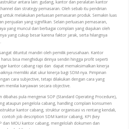
astruktur antara lain: gudang, kantor dan peralatan kantor
 channel dan strategy pemasaran. Oleh sebab itu pendirian
g untuk melakukan perluasan pemasaran produk. Semakin luas
 penjualan yang signifikan. Selain perluasan pemasaran,
aya yang muncul dari berbagai complain yang diajukan oleh
ya yang cukup besar karena faktor jarak, serta hilangnya
.
angat dituntut mandiri oleh pemilik perusahaan. Kantor
harus bisa menghidupi dirinya sendiri hingga profit seperti
a agar kantor cabang rapi dan dapat memaksimalkan kinerja
baiknya memiliki alat ukur kinerja bagi SDM-nya. Pimpinan
ngan cara subjective, tetapi dilakukan dengan cara yang
am menilai karyawan secara objective.
akan dibahas pula mengenai SOP (Standard Operating Procedure),
cabang ataupun pengelola cabang, handling complain konsumen
astruktur kantor cabang, struktur organisasi vs rentang kendali,
PI, contoh job description SDM kantor cabang, KPI (key
 SOP dan MOU kantor cabang, mengelolah dokumen dan