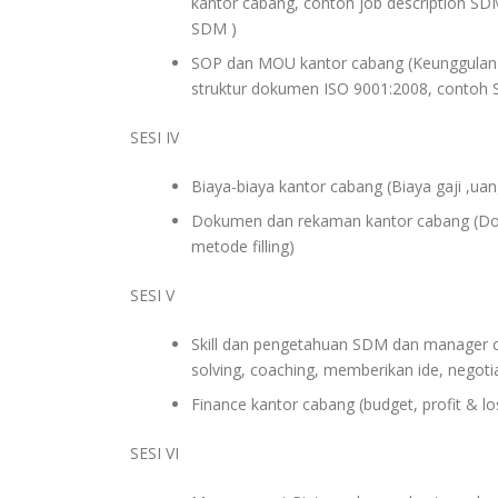
kantor cabang, contoh job description SDM
SDM )
SOP dan MOU kantor cabang (Keunggulan 
struktur dokumen ISO 9001:2008, conto
SESI IV
Biaya-biaya kantor cabang (Biaya gaji ,uan
Dokumen dan rekaman kantor cabang (D
metode filling)
SESI V
Skill dan pengetahuan SDM dan manager 
solving, coaching, memberikan ide, negotia
Finance kantor cabang (budget, profit & loss
SESI VI