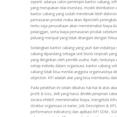
seperti: adanya calon pemimpin kantor cabang, infr
yang merupakan nilai investasi, model distribution
kantor cabang yang sudah mendesak lebih didoron
pemasaran produk maka akan diperoleh peningkatan
tentu saja perusahaan akan meminimalisir biaya-bi
pelanggan, serta biaya pemasaran produk sebelumn
peluang menjual yang tidak ditangani dengan fokus
Sedangkan kantor cabang yang jauh dari induknya s
cabang dipandang sebagai unit bisnis terpisah yang 
yang diinginkan oleh pemilik usaha. Nah, tentuny
setiap individu dalam organisasi, kantor cabang se
cabang tidak bisa menilai anggota organisasinya de
objective. KPI adalah alat yang bisa membantu dal
Pada pelatihan ini selain dibahas hal-hal di atas 
profit & loss, skill yang harus dimiliki pimpinan 
secara efektif, meminimalisir biaya, mengelola Infr
struktur organisasi vs karier, Job Description & K
performance indicators) dan aplikasi KPI SDM ,