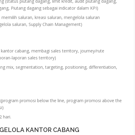
status piutang dagang, limit kredit, audit piutang dagang,
ang, Piutang dagang sebagai indicator dalam KPI)
memilih saluran, kreasi saluran, mengelola saluran
elola saluran, Supply Chain Management)
kantor cabang, membagi sales territory, journey/rute
oran-laporan sales territory)
g mix, segmentation, targeting, positioning, differentiation,
(program promosi below the line, program promosi above the
i)
 hari.
NGELOLA KANTOR CABANG