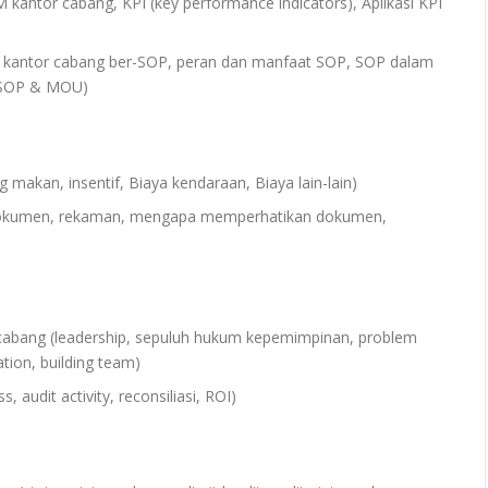
 kantor cabang, KPI (key performance indicators), Aplikasi KPI
kantor cabang ber-SOP, peran dan manfaat SOP, SOP dalam
h SOP & MOU)
g makan, insentif, Biaya kendaraan, Biaya lain-lain)
okumen, rekaman, mengapa memperhatikan dokumen,
cabang (leadership, sepuluh hukum kepemimpinan, problem
tion, building team)
, audit activity, reconsiliasi, ROI)