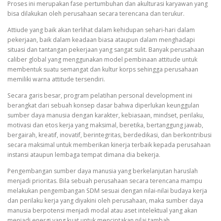
Proses ini merupakan fase pertumbuhan dan akulturasi karyawan yang
bisa dilakukan oleh perusahaan secara terencana dan terukur.
Attiude yang baik akan terlihat dalam kehidupan sehari-hari dalam
pekerjaan, baik dalam keadaan biasa ataupun dalam menghadapi
situasi dan tantangan pekerjaan yang sangat sulit. Banyak perusahaan
caliber global yang menggunakan model pembinaan attitude untuk
membentuk suatu semangat dan kultur korps sehingga perusahaan
memiliki warna attitude tersendiri.
Secara garis besar, program pelatihan personal development ini
berangkat dari sebuah konsep dasar bahwa diperlukan keunggulan
sumber daya manusia dengan karakter, kebiasaan, mindset, perilaku,
motivasi dan etos kerja yang maksimal, beretika, bertanggung jawab,
bergairah, kreatif, inovatif, berintegritas, berdedikasi, dan berkontribusi
secara maksimal untuk memberikan kinerja terbaik kepada perusahaan
instansi ataupun lembaga tempat dimana dia bekerja.
Pengembangan sumber daya manusia yang berkelanjutan haruslah
menjadi prioritas. Bila sebuah perusahaan secara terencana mampu
melakukan pengembangan SDM sesuai dengan nilai-nilai budaya kerja
dan perilaku kerja yang diyakini oleh perusahaan, maka sumber daya
manusia berpotensi menjadi modal atau aset intelektual yang akan
menjadi energi yang kuat untuk menciptakan nilai tambah.