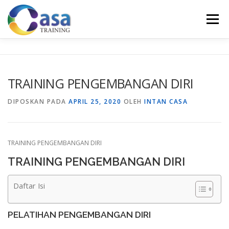
Lompat
ke
Menu
konten
HOME
ABOUT US
TRAINING LIST
GALERI
TRAINING PENGEMBANGAN DIRI
KONTAK KAMI
SERTIFIKASI
EVALUASI
DIPOSKAN PADA
APRIL 25, 2020
OLEH
INTAN CASA
TRAINING PENGEMBANGAN DIRI
TRAINING PENGEMBANGAN DIRI
Daftar Isi
PELATIHAN PENGEMBANGAN DIRI