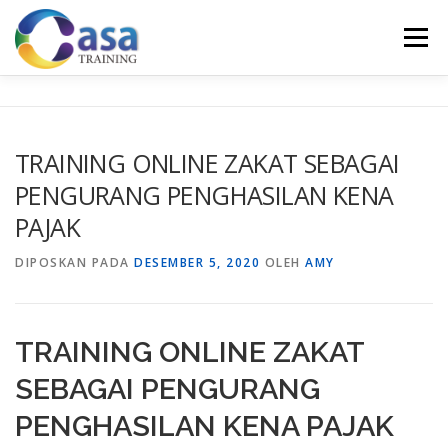
Lompat
ke
Menu
konten
HOME
ABOUT US
TRAINING LIST
GALERI
TRAINING ONLINE ZAKAT SEBAGAI
PENGURANG PENGHASILAN KENA
KONTAK KAMI
SERTIFIKASI
EVALUASI
PAJAK
DIPOSKAN PADA
DESEMBER 5, 2020
OLEH
AMY
TRAINING ONLINE ZAKAT
SEBAGAI PENGURANG
PENGHASILAN KENA PAJAK