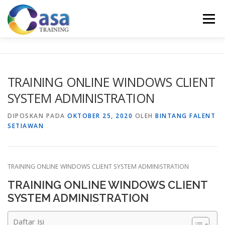
Lompat
ke
Menu
konten
HOME
ABOUT US
TRAINING LIST
GALERI
TRAINING ONLINE WINDOWS CLIENT
SYSTEM ADMINISTRATION
KONTAK KAMI
SERTIFIKASI
EVALUASI
DIPOSKAN PADA
OKTOBER 25, 2020
OLEH
BINTANG FALENT
SETIAWAN
TRAINING ONLINE WINDOWS CLIENT SYSTEM ADMINISTRATION
TRAINING ONLINE WINDOWS CLIENT
SYSTEM ADMINISTRATION
Daftar Isi