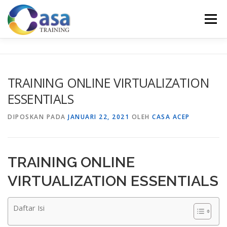
Lompat
ke
Menu
konten
HOME
ABOUT US
TRAINING LIST
GALERI
TRAINING ONLINE VIRTUALIZATION
ESSENTIALS
KONTAK KAMI
SERTIFIKASI
EVALUASI
DIPOSKAN PADA
JANUARI 22, 2021
OLEH
CASA ACEP
TRAINING ONLINE
VIRTUALIZATION ESSENTIALS
Daftar Isi