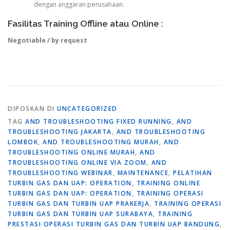
dengan anggaran perusahaan.
Fasilitas Training Offline atau Online :
Negotiable / by request
DIPOSKAN DI
UNCATEGORIZED
TAG
AND TROUBLESHOOTING FIXED RUNNING
,
AND
TROUBLESHOOTING JAKARTA
,
AND TROUBLESHOOTING
LOMBOK
,
AND TROUBLESHOOTING MURAH
,
AND
TROUBLESHOOTING ONLINE MURAH
,
AND
TROUBLESHOOTING ONLINE VIA ZOOM
,
AND
TROUBLESHOOTING WEBINAR
,
MAINTENANCE
,
PELATIHAN
TURBIN GAS DAN UAP: OPERATION
,
TRAINING ONLINE
TURBIN GAS DAN UAP: OPERATION
,
TRAINING OPERASI
TURBIN GAS DAN TURBIN UAP PRAKERJA
,
TRAINING OPERASI
TURBIN GAS DAN TURBIN UAP SURABAYA
,
TRAINING
PRESTASI OPERASI TURBIN GAS DAN TURBIN UAP BANDUNG
,