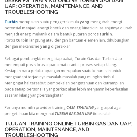
DESKRIPSI TRAINING ONLINE TURBIN GAS DAN
UAP: OPERATION, MAINTENANCE, AND
TROUBLESHOOTING
Turbin
merupakan suatu penggerak mula
yang
mengubah energi
potensial menjadi energi kinetik dan energi kinetik ini selanjutnya diubah
menjadi energi mekanik dalam bentuk putaran poros
turbin
.
Poros
turbin
langsung atau dengan bantuan elemen lain, dihubungkan
dengan mekanisme
yang
digerakkan.
Sebagai pembangkit energi siap pakai, Turbin Gas dan Turbin Uap
menempati posisi krusial pada mata rantai proses setiap kilang.
Kesiapan para pelaku lapangan merupakan suatu keharusan untuk
menghadapi terjadinya masalah-masalah yang mungkin timbul.
Mengingat hal tersebut, pembekalan pengetahuan dan ketrampilan
pada setiap personalia yang terkait akan lebih menjamin keberhasilan
sasaran kilang yang bersangkutan.
Perlunya memilih provider training
CASA TRAINING
yang tepat agar
pengetahuan kita mengenai
TURBIN GAS DAN UAP
tidak salah
TUJUAN TRAINING ONLINE TURBIN GAS DAN UAP:
OPERATION, MAINTENANCE, AND
TROUBLESHOOTING