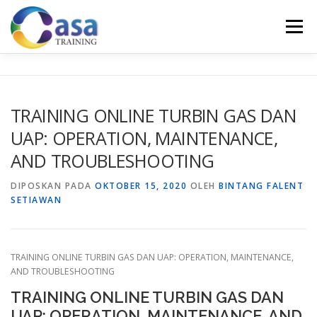
Lompat
ke
Menu
konten
HOME
ABOUT US
TRAINING LIST
GALERI
TRAINING ONLINE TURBIN GAS DAN
UAP: OPERATION, MAINTENANCE,
KONTAK KAMI
SERTIFIKASI
EVALUASI
AND TROUBLESHOOTING
DIPOSKAN PADA
OKTOBER 15, 2020
OLEH
BINTANG FALENT
SETIAWAN
TRAINING ONLINE TURBIN GAS DAN UAP: OPERATION, MAINTENANCE,
AND TROUBLESHOOTING
TRAINING ONLINE TURBIN GAS DAN
UAP: OPERATION, MAINTENANCE, AND