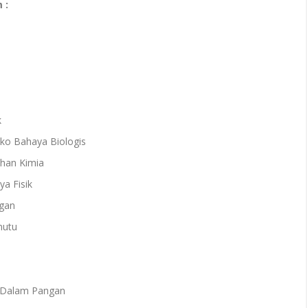
 :
k
ko Bahaya Biologis
han Kimia
a Fisik
ngan
mutu
 Dalam Pangan