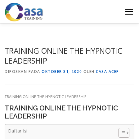
Lompat
ke
Menu
konten
HOME
ABOUT US
TRAINING LIST
GALERI
TRAINING ONLINE THE HYPNOTIC
LEADERSHIP
KONTAK KAMI
SERTIFIKASI
EVALUASI
DIPOSKAN PADA
OKTOBER 31, 2020
OLEH
CASA ACEP
TRAINING ONLINE THE HYPNOTIC LEADERSHIP
TRAINING ONLINE THE HYPNOTIC
LEADERSHIP
Daftar Isi