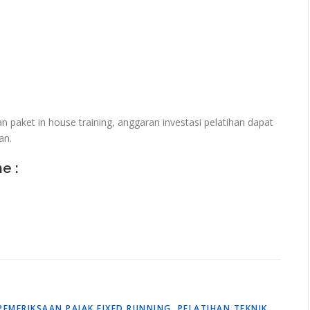
paket in house training, anggaran investasi pelatihan dapat
an.
ne :
PEMERIKSAAN PAJAK FIXED RUNNING
,
PELATIHAN TEKNIK