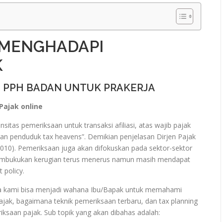
 MENGHADAPI
K
N PPH BADAN UNTUK PRAKERJA
ajak online
sitas pemeriksaan untuk transaksi afiliasi, atas wajib pajak
ngan penduduk tax heavens”. Demikian penjelasan Dirjen Pajak
/2010). Pemeriksaan juga akan difokuskan pada sektor-sektor
 membukukan kerugian terus menerus namun masih mendapat
 policy.
arya kami bisa menjadi wahana Ibu/Bapak untuk memahami
ak, bagaimana teknik pemeriksaan terbaru, dan tax planning
saan pajak. Sub topik yang akan dibahas adalah: