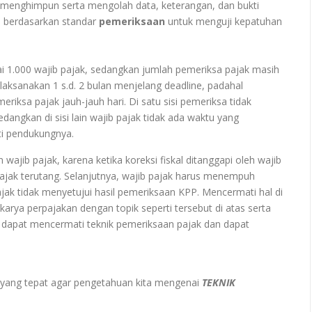
 menghimpun serta mengolah data, keterangan, dan bukti
al berdasarkan standar
pemeriksaan
untuk menguji kepatuhan
pai 1.000 wajib pajak, sedangkan jumlah pemeriksa pajak masih
ilaksanakan 1 s.d. 2 bulan menjelang deadline, padahal
iksa pajak jauh-jauh hari. Di satu sisi pemeriksa tidak
angkan di sisi lain wajib pajak tidak ada waktu yang
i pendukungnya.
wajib pajak, karena ketika koreksi fiskal ditanggapi oleh wajib
 pajak terutang. Selanjutnya, wajib pajak harus menempuh
pajak tidak menyetujui hasil pemeriksaan KPP. Mencermati hal di
rya perpajakan dengan topik seperti tersebut di atas serta
a dapat mencermati teknik pemeriksaan pajak dan dapat
yang tepat agar pengetahuan kita mengenai
TEKNIK