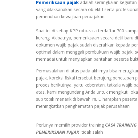
Pemeriksaan pajak
adalah serangkaian kegiatan
yang dilaksanakan secara objektif serta profesion
pemenuhan kewajiban perpajakan.
Saat ini di setiap KPP rata-rata terdaftar 700 sam
kurang. Akibatnya, pemeriksaan secara detil baru d
dokumen wajib pajak sudah diserahkan kepada pemer
optimal dalam menggali pembukuan wajib pajak, sed
memadai untuk menyiapkan bantahan beserta bukt
Permasalahan di atas pada akhirnya bisa merugikan 
pajak, koreksi fiskal tersebut berujung penetapan
proses berikutnya, yaitu keberatan, tatkala wajib 
atas, kami mengundang Anda untuk mengikuti lokaka
sub topik menarik di bawah ini. Diharapkan pesert
meningkatkan penghematan pajak perusahaan.
Perlunya memilih provider training
CASA TRAINING
PEMERIKSAAN PAJAK
tidak salah