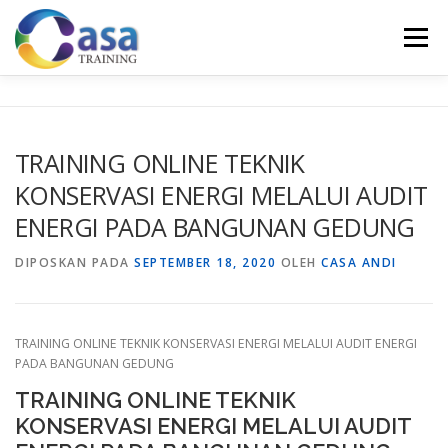
Lompat
ke
Menu
konten
HOME
ABOUT US
TRAINING LIST
GALERI
TRAINING ONLINE TEKNIK
KONSERVASI ENERGI MELALUI AUDIT
KONTAK KAMI
SERTIFIKASI
EVALUASI
ENERGI PADA BANGUNAN GEDUNG
DIPOSKAN PADA
SEPTEMBER 18, 2020
OLEH
CASA ANDI
TRAINING ONLINE TEKNIK KONSERVASI ENERGI MELALUI AUDIT ENERGI
PADA BANGUNAN GEDUNG
TRAINING ONLINE TEKNIK
KONSERVASI ENERGI MELALUI AUDIT