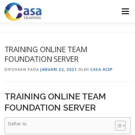
Lompat
ke
Menu
konten
HOME
ABOUT US
TRAINING LIST
GALERI
TRAINING ONLINE TEAM
FOUNDATION SERVER
KONTAK KAMI
SERTIFIKASI
EVALUASI
DIPOSKAN PADA
JANUARI 22, 2021
OLEH
CASA ACEP
TRAINING ONLINE TEAM
FOUNDATION SERVER
Daftar Isi