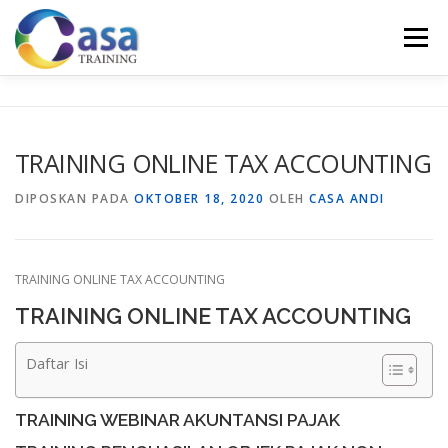
Lompat
ke
Menu
konten
HOME
ABOUT US
TRAINING LIST
GALERI
TRAINING ONLINE TAX ACCOUNTING
KONTAK KAMI
SERTIFIKASI
EVALUASI
DIPOSKAN PADA
OKTOBER 18, 2020
OLEH
CASA ANDI
TRAINING ONLINE TAX ACCOUNTING
TRAINING ONLINE TAX ACCOUNTING
Daftar Isi
TRAINING WEBINAR AKUNTANSI PAJAK