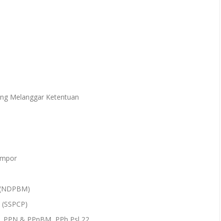
yang Melanggar Ketentuan
Impor
k (NDPBM)
k (SSPCP)
i, PPN & PPnBM, PPh Psl 22