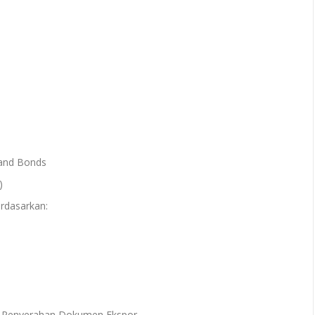
and Bonds
)
rdasarkan:
at Penyerahan Dokumen Ekspor