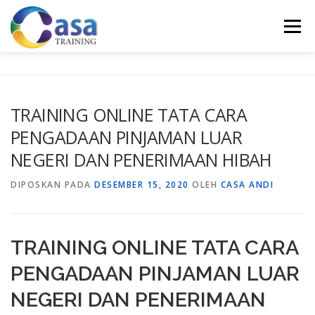
Lompat
ke
Menu
konten
HOME
ABOUT US
TRAINING LIST
GALERI
TRAINING ONLINE TATA CARA
PENGADAAN PINJAMAN LUAR
KONTAK KAMI
SERTIFIKASI
EVALUASI
NEGERI DAN PENERIMAAN HIBAH
DIPOSKAN PADA
DESEMBER 15, 2020
OLEH
CASA ANDI
TRAINING ONLINE TATA CARA
PENGADAAN PINJAMAN LUAR
NEGERI DAN PENERIMAAN