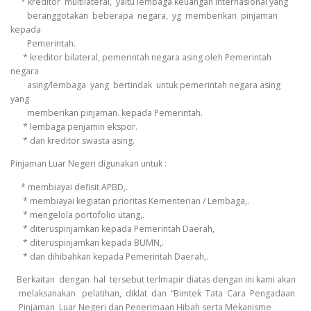
* kreditor multilateral, yaitu lembaga keuangan internasional yang
beranggotakan beberapa negara, yg memberikan pinjaman
kepada
Pemerintah.
* kreditor bilateral, pemerintah negara asing oleh Pemerintah
negara
asing/lembaga yang bertindak untuk pemerintah negara asing
yang
memberikan pinjaman. kepada Pemerintah.
* lembaga penjamin ekspor.
* dan kreditor swasta asing.
Pinjaman Luar Negeri digunakan untuk :
* membiayai defisit APBD,.
* membiayai kegiatan prioritas Kementerian / Lembaga,.
* mengelola portofolio utang,.
* diteruspinjamkan kepada Pemerintah Daerah,
* diteruspinjamkan kepada BUMN,.
* dan dihibahkan kepada Pemerintah Daerah,.
Berkaitan dengan hal tersebut terlmapir diatas dengan ini kami akan
melaksanakan pelatihan, diklat dan “Bimtek Tata Cara Pengadaan
Pinjaman Luar Negeri dan Penerimaan Hibah serta Mekanisme