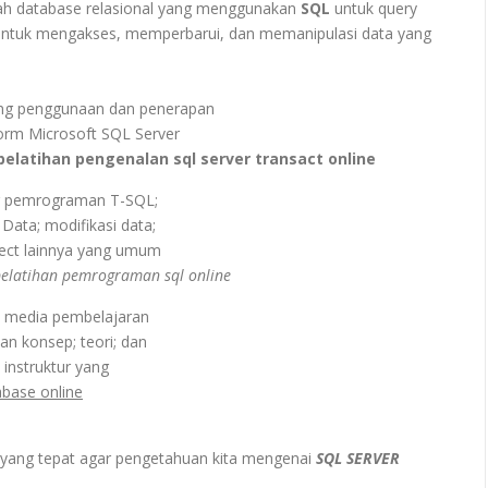
ah database relasional yang menggunakan
SQL
untuk query
ntuk mengakses, memperbarui, dan memanipulasi data yang
ng penggunaan dan penerapan
orm Microsoft SQL Server
pelatihan pengenalan sql server transact online
r pemrograman T-SQL;
ta; modifikasi data;
ct lainnya yang umum
elatihan pemrograman sql online
n media pembelajaran
n konsep; teori; dan
 instruktur yang
abase online
yang tepat agar pengetahuan kita mengenai
SQL SERVER
h