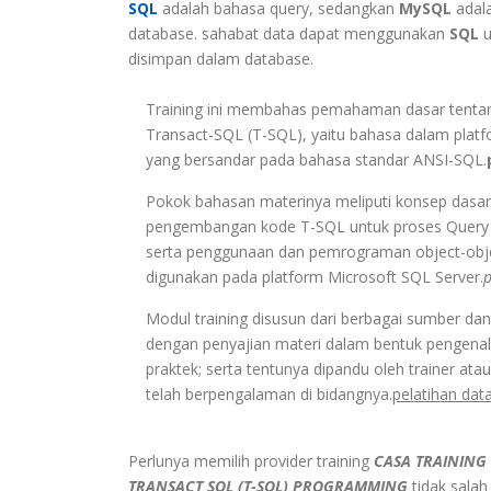
SQL
adalah bahasa query, sedangkan
MySQL
adal
database. sahabat data dapat menggunakan
SQL
u
disimpan dalam database.
Training ini membahas pemahaman dasar tenta
Transact-SQL (T-SQL), yaitu bahasa dalam platf
yang bersandar pada bahasa standar ANSI-SQL.
Pokok bahasan materinya meliputi konsep dasa
pengembangan kode T-SQL untuk proses Query Da
serta penggunaan dan pemrograman object-obje
digunakan pada platform Microsoft SQL Server.
p
Modul training disusun dari berbagai sumber da
dengan penyajian materi dalam bentuk pengenala
praktek; serta tentunya dipandu oleh trainer atau
telah berpengalaman di bidangnya.
pelatihan dat
Perlunya memilih provider training
CASA TRAINING
TRANSACT SQL (T-SQL) PROGRAMMING
tidak sala