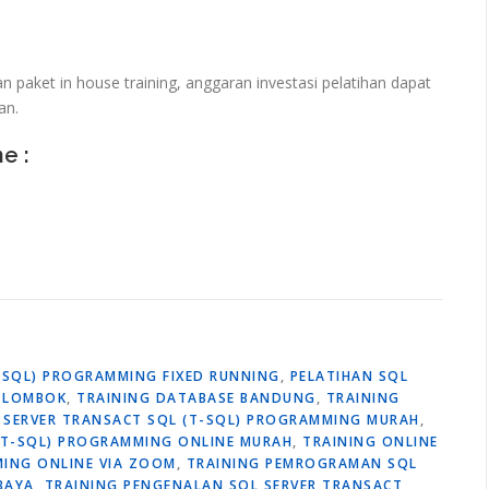
paket in house training, anggaran investasi pelatihan dapat
an.
ne :
T-SQL) PROGRAMMING FIXED RUNNING
,
PELATIHAN SQL
G LOMBOK
,
TRAINING DATABASE BANDUNG
,
TRAINING
L SERVER TRANSACT SQL (T-SQL) PROGRAMMING MURAH
,
 (T-SQL) PROGRAMMING ONLINE MURAH
,
TRAINING ONLINE
MING ONLINE VIA ZOOM
,
TRAINING PEMROGRAMAN SQL
BAYA
,
TRAINING PENGENALAN SQL SERVER TRANSACT