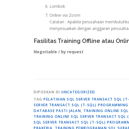
Lombok
Online via Zoom
Catatan : Apabila perusahaan membutuhkan 
menyesuaikan dengan anggaran perusaha
Fasilitas Training Offline atau Onli
Negotiable / by request
DIPOSKAN DI
UNCATEGORIZED
TAG
PELATIHAN SQL SERVER TRANSACT SQL (
SERVER TRANSACT SQL (T-SQL) PROGRAMMIN
DATABASE PASTI JALAN
,
TRAINING ONLINE SQ
TRAINING ONLINE SQL SERVER TRANSACT SQL
SQL SERVER TRANSACT SQL (T-SQL) PROGRAM
PRAKERJA
,
TRAINING PEMROGRAMAN SQL SURA