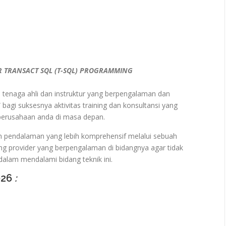
R TRANSACT SQL (T-SQL) PROGRAMMING
ra tenaga ahli dan instruktur yang berpengalaman dan
 bagi suksesnya aktivitas training dan konsultansi yang
 perusahaan anda di masa depan.
n pendalaman yang lebih komprehensif melalui sebuah
ng provider yang berpengalaman di bidangnya agar tidak
alam mendalami bidang teknik ini.
026
: