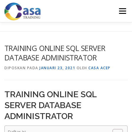
Lompat
ke
Menu
konten
HOME
ABOUT US
TRAINING LIST
GALERI
TRAINING ONLINE SQL SERVER
DATABASE ADMINISTRATOR
KONTAK KAMI
SERTIFIKASI
EVALUASI
DIPOSKAN PADA
JANUARI 23, 2021
OLEH
CASA ACEP
TRAINING ONLINE SQL
SERVER DATABASE
ADMINISTRATOR
Daftar Isi