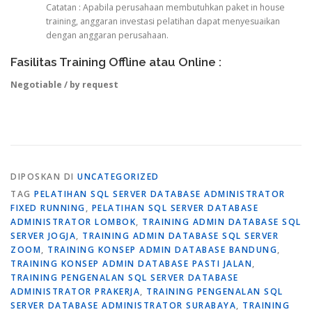
Catatan : Apabila perusahaan membutuhkan paket in house
training, anggaran investasi pelatihan dapat menyesuaikan
dengan anggaran perusahaan.
Fasilitas Training Offline atau Online :
Negotiable / by request
DIPOSKAN DI
UNCATEGORIZED
TAG
PELATIHAN SQL SERVER DATABASE ADMINISTRATOR
FIXED RUNNING
,
PELATIHAN SQL SERVER DATABASE
ADMINISTRATOR LOMBOK
,
TRAINING ADMIN DATABASE SQL
SERVER JOGJA
,
TRAINING ADMIN DATABASE SQL SERVER
ZOOM
,
TRAINING KONSEP ADMIN DATABASE BANDUNG
,
TRAINING KONSEP ADMIN DATABASE PASTI JALAN
,
TRAINING PENGENALAN SQL SERVER DATABASE
ADMINISTRATOR PRAKERJA
,
TRAINING PENGENALAN SQL
SERVER DATABASE ADMINISTRATOR SURABAYA
,
TRAINING