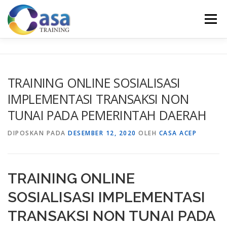
Lompat
ke
Menu
konten
HOME
ABOUT US
TRAINING LIST
GALERI
TRAINING ONLINE SOSIALISASI
IMPLEMENTASI TRANSAKSI NON
KONTAK KAMI
SERTIFIKASI
EVALUASI
TUNAI PADA PEMERINTAH DAERAH
DIPOSKAN PADA
DESEMBER 12, 2020
OLEH
CASA ACEP
TRAINING ONLINE
SOSIALISASI IMPLEMENTASI
TRANSAKSI NON TUNAI PADA