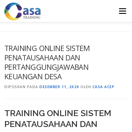
Lompat
ke
Menu
konten
HOME
ABOUT US
TRAINING LIST
GALERI
TRAINING ONLINE SISTEM
PENATAUSAHAAN DAN
KONTAK KAMI
SERTIFIKASI
EVALUASI
PERTANGGUNGJAWABAN
KEUANGAN DESA
DIPOSKAN PADA
DESEMBER 11, 2020
OLEH
CASA ACEP
TRAINING ONLINE SISTEM
PENATAUSAHAAN DAN