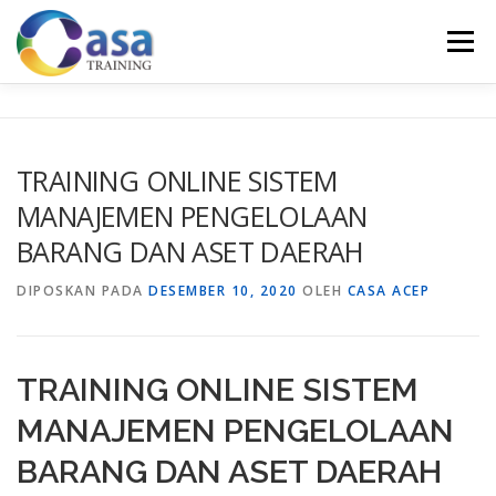
Lompat
ke
Menu
konten
HOME
ABOUT US
TRAINING LIST
GALERI
TRAINING ONLINE SISTEM
MANAJEMEN PENGELOLAAN
KONTAK KAMI
SERTIFIKASI
EVALUASI
BARANG DAN ASET DAERAH
DIPOSKAN PADA
DESEMBER 10, 2020
OLEH
CASA ACEP
TRAINING ONLINE SISTEM
MANAJEMEN PENGELOLAAN
BARANG DAN ASET DAERAH