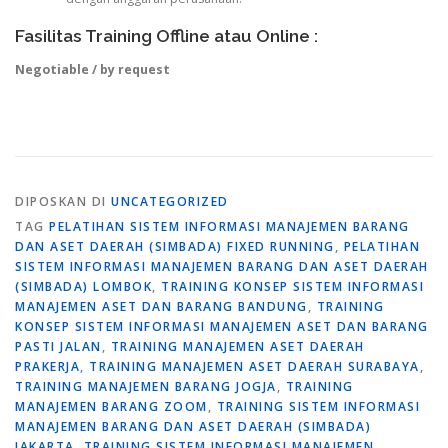
Fasilitas Training Offline atau Online :
Negotiable / by request
DIPOSKAN DI
UNCATEGORIZED
TAG
PELATIHAN SISTEM INFORMASI MANAJEMEN BARANG
DAN ASET DAERAH (SIMBADA) FIXED RUNNING
,
PELATIHAN
SISTEM INFORMASI MANAJEMEN BARANG DAN ASET DAERAH
(SIMBADA) LOMBOK
,
TRAINING KONSEP SISTEM INFORMASI
MANAJEMEN ASET DAN BARANG BANDUNG
,
TRAINING
KONSEP SISTEM INFORMASI MANAJEMEN ASET DAN BARANG
PASTI JALAN
,
TRAINING MANAJEMEN ASET DAERAH
PRAKERJA
,
TRAINING MANAJEMEN ASET DAERAH SURABAYA
,
TRAINING MANAJEMEN BARANG JOGJA
,
TRAINING
MANAJEMEN BARANG ZOOM
,
TRAINING SISTEM INFORMASI
MANAJEMEN BARANG DAN ASET DAERAH (SIMBADA)
JAKARTA
,
TRAINING SISTEM INFORMASI MANAJEMEN