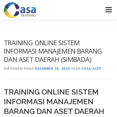
Lompat
ke
Menu
konten
HOME
ABOUT US
TRAINING LIST
GALERI
TRAINING ONLINE SISTEM
INFORMASI MANAJEMEN BARANG
KONTAK KAMI
SERTIFIKASI
EVALUASI
DAN ASET DAERAH (SIMBADA)
DIPOSKAN PADA
DESEMBER 10, 2020
OLEH
CASA ACEP
TRAINING ONLINE SISTEM
INFORMASI MANAJEMEN
BARANG DAN ASET DAERAH