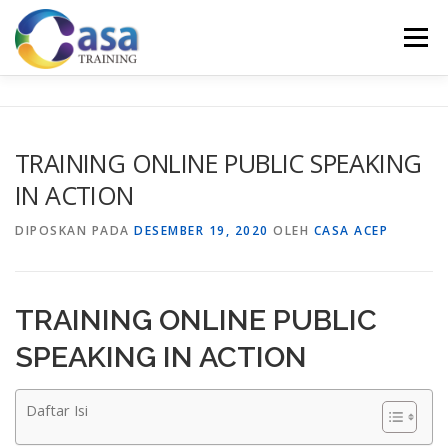
Lompat
ke
Menu
konten
HOME
ABOUT US
TRAINING LIST
GALERI
TRAINING ONLINE PUBLIC SPEAKING
IN ACTION
KONTAK KAMI
SERTIFIKASI
EVALUASI
DIPOSKAN PADA
DESEMBER 19, 2020
OLEH
CASA ACEP
TRAINING ONLINE PUBLIC
SPEAKING IN ACTION
Daftar Isi