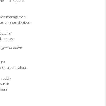
 menarik seputar
ation management
 kehumasan dikaitkan
butuhan
dia massa
nagement online
 PR
 citra perusahaan
 publik
ublik
ahaan