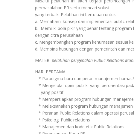
Melalui pelatihan ini akan terjadi perbincangan
permasalahan PR serta mencari solusi
yang terbaik. Pelatihan ini bertujuan untuk:
a. Memahami konsep dan implementasi public rel
b. Memiliki pola pikir yang benar tentang program
dengan citra perusahaan
c. Mengembangkan program kehumasan sesuai ke
d. Membina hubungan dengan pemerintah dan me
MATERI
pelatihan pengenalan Public Relations Ma
HARI PERTAMA
* Paradigma baru dan peran manajemen humas/
* Mengelola opini publik yang berorientasi pada
yang positif
* Mempersiapkan program hubungan manajemen
* Melaksanakan program hubungan manajemen p
* Peranan Public Relations dalam operasi perus
* Psikologi Public relations
* Manajemen dan kode etik Public Relations
* Perencanaan Kerja PR