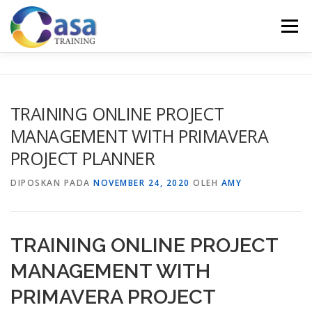
Lompat
ke
Menu
konten
HOME
ABOUT US
TRAINING LIST
GALERI
TRAINING ONLINE PROJECT
MANAGEMENT WITH PRIMAVERA
KONTAK KAMI
SERTIFIKASI
EVALUASI
PROJECT PLANNER
DIPOSKAN PADA
NOVEMBER 24, 2020
OLEH
AMY
TRAINING ONLINE PROJECT
MANAGEMENT WITH
PRIMAVERA PROJECT