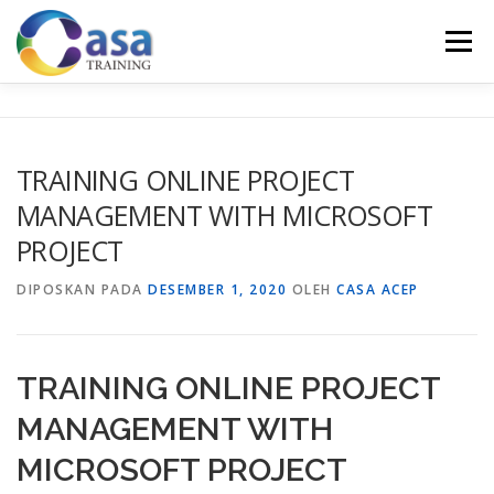
Lompat
ke
Menu
konten
HOME
ABOUT US
TRAINING LIST
GALERI
TRAINING ONLINE PROJECT
MANAGEMENT WITH MICROSOFT
KONTAK KAMI
SERTIFIKASI
EVALUASI
PROJECT
DIPOSKAN PADA
DESEMBER 1, 2020
OLEH
CASA ACEP
TRAINING ONLINE PROJECT
MANAGEMENT WITH
MICROSOFT PROJECT