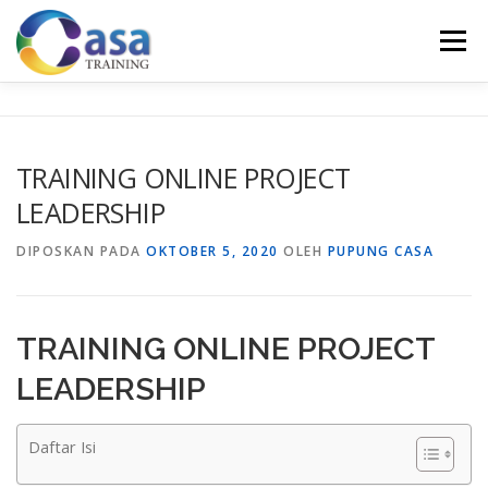
Lompat
ke
Menu
konten
HOME
ABOUT US
TRAINING LIST
GALERI
TRAINING ONLINE PROJECT
LEADERSHIP
KONTAK KAMI
SERTIFIKASI
EVALUASI
DIPOSKAN PADA
OKTOBER 5, 2020
OLEH
PUPUNG CASA
TRAINING ONLINE PROJECT
LEADERSHIP
Daftar Isi