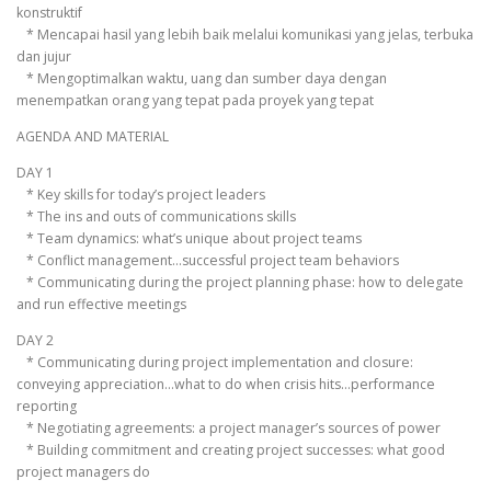
konstruktif
* Mencapai hasil yang lebih baik melalui komunikasi yang jelas, terbuka
dan jujur
* Mengoptimalkan waktu, uang dan sumber daya dengan
menempatkan orang yang tepat pada proyek yang tepat
AGENDA AND MATERIAL
DAY 1
* Key skills for today’s project leaders
* The ins and outs of communications skills
* Team dynamics: what’s unique about project teams
* Conflict management…successful project team behaviors
* Communicating during the project planning phase: how to delegate
and run effective meetings
DAY 2
* Communicating during project implementation and closure:
conveying appreciation…what to do when crisis hits…performance
reporting
* Negotiating agreements: a project manager’s sources of power
* Building commitment and creating project successes: what good
project managers do