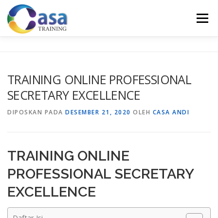
Lompat
ke
Menu
konten
HOME
ABOUT US
TRAINING LIST
GALERI
TRAINING ONLINE PROFESSIONAL
SECRETARY EXCELLENCE
KONTAK KAMI
SERTIFIKASI
EVALUASI
DIPOSKAN PADA
DESEMBER 21, 2020
OLEH
CASA ANDI
TRAINING ONLINE
PROFESSIONAL SECRETARY
EXCELLENCE
Daftar Isi