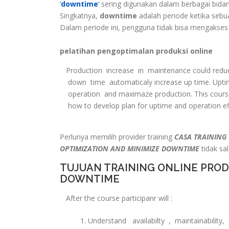
‘
downtime
‘
sering digunakan dalam berbagai bidang
Singkatnya,
downtime
adalah periode ketika sebuah
Dalam periode ini, pengguna tidak bisa mengakses 
pelatihan pengoptimalan produksi online
Production increase in maintenance could redu
down time automaticaly increase up time. Uptim
operation and maximaze production. This course w
how to develop plan for uptime and operation ef
Perlunya memilih provider training
CASA TRAINING
OPTIMIZATION AND MINIMIZE DOWNTIME
tidak sa
TUJUAN TRAINING ONLINE PROD
DOWNTIME
After the course participanr will :
Understand availabilty , maintainability, 