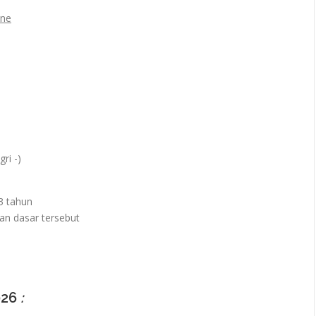
ine
ri -)
3 tahun
n dasar tersebut
026
: