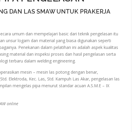
ONG DAN LAS SMAW UNTUK PRAKERJA
secara umum dan mempelajari basic dari teknik pengelasan itu
n unsur logam dan material yang biasa digunakan seperti
sebagainya. Penekanan dalam pelatihan ini adalah aspek kualitas
ing material dan inspeksi proses dan hasil pengelasan serta
gi terbaru dalam welding engineering.
goperasikan mesin – mesin las potong dengan benar,
td. Elektroda, Kec. Las, Std. Kampuh Las Akar, pengelasan las
mpilan mengelas pipa menurut standar acuan A.S.M.E – IX
MAW online