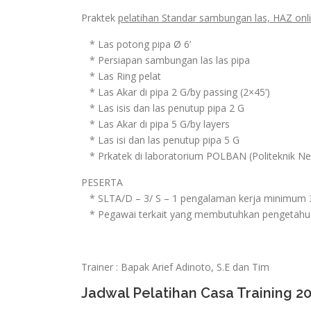
Praktek
pelatihan Standar sambungan las, HAZ onl
* Las potong pipa Ø 6’
* Persiapan sambungan las las pipa
* Las Ring pelat
* Las Akar di pipa 2 G/by passing (2×45’)
* Las isis dan las penutup pipa 2 G
* Las Akar di pipa 5 G/by layers
* Las isi dan las penutup pipa 5 G
* Prkatek di laboratorium POLBAN (Politeknik Neg
PESERTA
* SLTA/D – 3/ S – 1 pengalaman kerja minimum 
* Pegawai terkait yang membutuhkan pengetahua
Trainer : Bapak Arief Adinoto, S.E dan Tim
Jadwal Pelatihan Casa Training 2