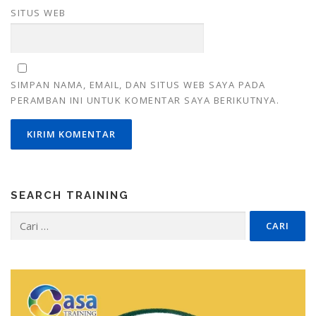
SITUS WEB
SIMPAN NAMA, EMAIL, DAN SITUS WEB SAYA PADA
PERAMBAN INI UNTUK KOMENTAR SAYA BERIKUTNYA.
SEARCH TRAINING
Cari
untuk: