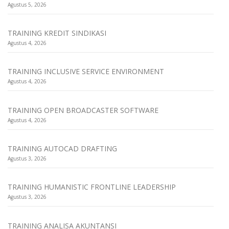
Agustus 5, 2026
TRAINING KREDIT SINDIKASI
Agustus 4, 2026
TRAINING INCLUSIVE SERVICE ENVIRONMENT
Agustus 4, 2026
TRAINING OPEN BROADCASTER SOFTWARE
Agustus 4, 2026
TRAINING AUTOCAD DRAFTING
Agustus 3, 2026
TRAINING HUMANISTIC FRONTLINE LEADERSHIP
Agustus 3, 2026
TRAINING ANALISA AKUNTANSI