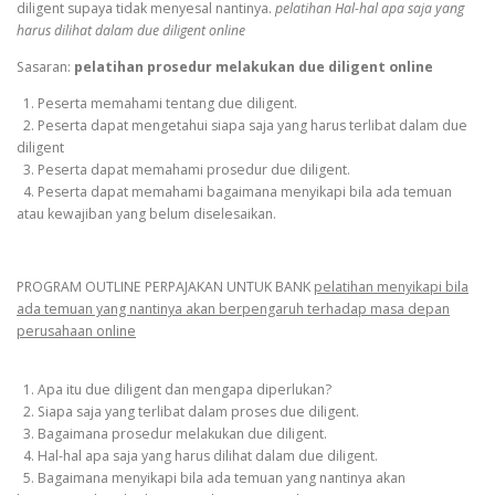
diligent supaya tidak menyesal nantinya.
pelatihan Hal-hal apa saja yang
harus dilihat dalam due diligent online
Sasaran:
pelatihan prosedur melakukan due diligent online
1. Peserta memahami tentang due diligent.
2. Peserta dapat mengetahui siapa saja yang harus terlibat dalam due
diligent
3. Peserta dapat memahami prosedur due diligent.
4. Peserta dapat memahami bagaimana menyikapi bila ada temuan
atau kewajiban yang belum diselesaikan.
PROGRAM OUTLINE PERPAJAKAN UNTUK BANK
pelatihan menyikapi bila
ada temuan yang nantinya akan berpengaruh terhadap masa depan
perusahaan online
1. Apa itu due diligent dan mengapa diperlukan?
2. Siapa saja yang terlibat dalam proses due diligent.
3. Bagaimana prosedur melakukan due diligent.
4. Hal-hal apa saja yang harus dilihat dalam due diligent.
5. Bagaimana menyikapi bila ada temuan yang nantinya akan