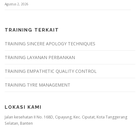
Agustus 2, 2026
TRAINING TERKAIT
TRAINING SINCERE APOLOGY TECHNIQUES
TRAINING LAYANAN PERBANKAN
TRAINING EMPATHETIC QUALITY CONTROL
TRAINING TYRE MANAGEMENT
LOKASI KAMI
Jalan kesehatan II No. 168D, Cipayung, Kec. Ciputat, Kota Tanggerang
Selatan, Banten