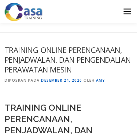
Lompat
ke
Menu
konten
HOME
ABOUT US
TRAINING LIST
GALERI
TRAINING ONLINE PERENCANAAN,
PENJADWALAN, DAN PENGENDALIAN
KONTAK KAMI
SERTIFIKASI
EVALUASI
PERAWATAN MESIN
DIPOSKAN PADA
DESEMBER 24, 2020
OLEH
AMY
TRAINING ONLINE
PERENCANAAN,
PENJADWALAN, DAN