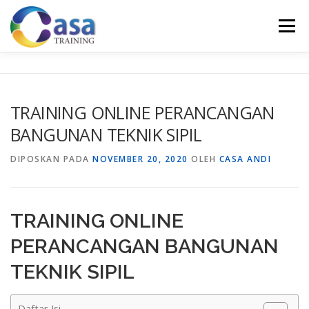
Lompat
ke
Menu
konten
HOME
ABOUT US
TRAINING LIST
GALERI
TRAINING ONLINE PERANCANGAN
BANGUNAN TEKNIK SIPIL
KONTAK KAMI
SERTIFIKASI
EVALUASI
DIPOSKAN PADA
NOVEMBER 20, 2020
OLEH
CASA ANDI
TRAINING ONLINE
PERANCANGAN BANGUNAN
TEKNIK SIPIL
Daftar Isi