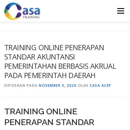
Lompat
ke
Menu
konten
HOME
ABOUT US
TRAINING LIST
GALERI
TRAINING ONLINE PENERAPAN
STANDAR AKUNTANSI
KONTAK KAMI
SERTIFIKASI
EVALUASI
PEMERINTAHAN BERBASIS AKRUAL
PADA PEMERINTAH DAERAH
DIPOSKAN PADA
NOVEMBER 3, 2020
OLEH
CASA ACEP
TRAINING ONLINE
PENERAPAN STANDAR