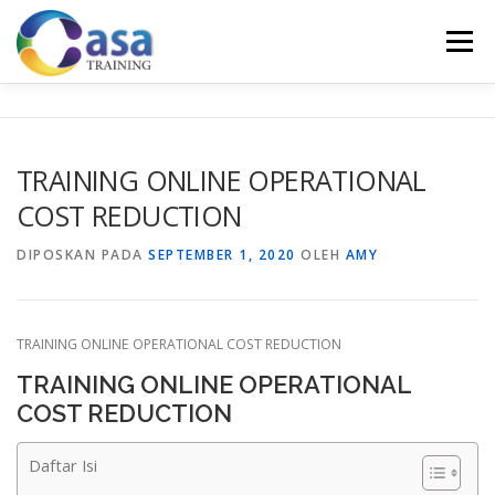
Lompat
ke
Menu
konten
HOME
ABOUT US
TRAINING LIST
GALERI
TRAINING ONLINE OPERATIONAL
COST REDUCTION
KONTAK KAMI
SERTIFIKASI
EVALUASI
DIPOSKAN PADA
SEPTEMBER 1, 2020
OLEH
AMY
TRAINING ONLINE OPERATIONAL COST REDUCTION
TRAINING ONLINE OPERATIONAL
COST REDUCTION
Daftar Isi