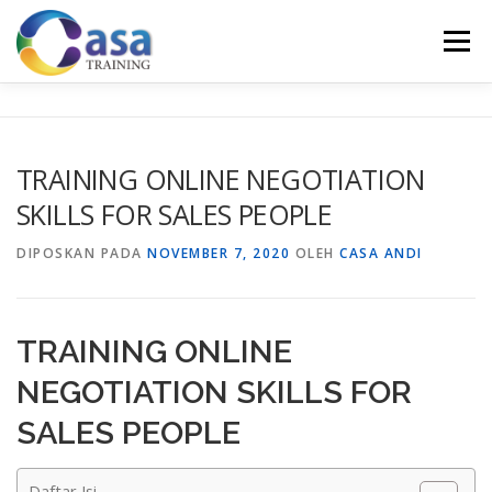
Lompat
ke
Menu
konten
HOME
ABOUT US
TRAINING LIST
GALERI
TRAINING ONLINE NEGOTIATION
SKILLS FOR SALES PEOPLE
KONTAK KAMI
SERTIFIKASI
EVALUASI
DIPOSKAN PADA
NOVEMBER 7, 2020
OLEH
CASA ANDI
TRAINING ONLINE
NEGOTIATION SKILLS FOR
SALES PEOPLE
Daftar Isi