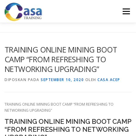
Lompat
ke
Menu
konten
HOME
ABOUT US
TRAINING LIST
GALERI
TRAINING ONLINE MINING BOOT
CAMP “FROM REFRESHING TO
KONTAK KAMI
SERTIFIKASI
EVALUASI
NETWORKING UPGRADING”
DIPOSKAN PADA
SEPTEMBER 10, 2020
OLEH
CASA ACEP
TRAINING ONLINE MINING BOOT CAMP “FROM REFRESHING TO
NETWORKING UPGRADING”
TRAINING ONLINE MINING BOOT CAMP
“FROM REFRESHING TO NETWORKING