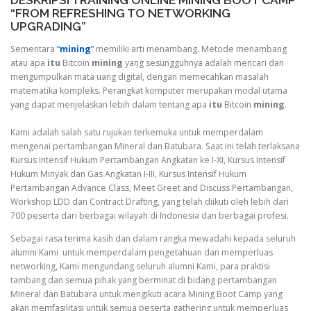
DESKRIPSI TRAINING ONLINE MINING BOOT CAMP
“FROM REFRESHING TO NETWORKING
UPGRADING”
Sementara
“
mining
”
memiliki arti menambang. Metode menambang
atau apa
itu
Bitcoin
mining
yang sesungguhnya adalah mencari dan
mengumpulkan mata uang digital, dengan memecahkan masalah
matematika kompleks. Perangkat komputer merupakan modal utama
yang dapat menjelaskan lebih dalam tentang apa
itu
Bitcoin
mining
.
Kami adalah salah satu rujukan terkemuka untuk memperdalam
mengenai pertambangan Mineral dan Batubara. Saat ini telah terlaksana
Kursus Intensif Hukum Pertambangan Angkatan ke I-XI, Kursus Intensif
Hukum Minyak dan Gas Angkatan I-III, Kursus Intensif Hukum
Pertambangan Advance Class, Meet Greet and Discuss Pertambangan,
Workshop LDD dan Contract Drafting, yang telah diikuti oleh lebih dari
700 peserta dari berbagai wilayah di Indonesia dan berbagai profesi.
Sebagai rasa terima kasih dan dalam rangka mewadahi kepada seluruh
alumni Kami untuk memperdalam pengetahuan dan memperluas
networking, Kami mengundang seluruh alumni Kami, para praktisi
tambang dan semua pihak yang berminat di bidang pertambangan
Mineral dan Batubara untuk mengikuti acara Mining Boot Camp yang
akan memfasilitasi untuk semua peserta gathering untuk memperluas