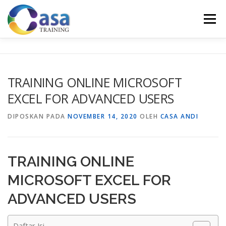
Lompat
ke
Menu
konten
HOME
ABOUT US
TRAINING LIST
GALERI
TRAINING ONLINE MICROSOFT
EXCEL FOR ADVANCED USERS
KONTAK KAMI
SERTIFIKASI
EVALUASI
DIPOSKAN PADA
NOVEMBER 14, 2020
OLEH
CASA ANDI
TRAINING ONLINE
MICROSOFT EXCEL FOR
ADVANCED USERS
Daftar Isi