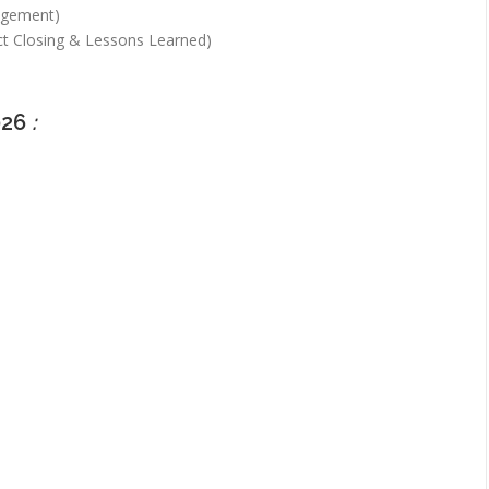
agement)
t Closing & Lessons Learned)
026
: