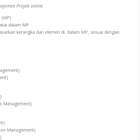
ajemen Proyek online
 (MP)
akai dalam MP
arkan kerangka dan elemen di dalam MP, sesuai dengan
anagement)
ent)
:
)
ces Management)
nt)
tion Management)
)