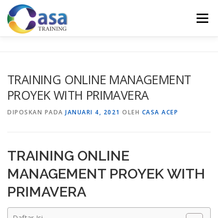
Lompat
ke
Menu
konten
HOME
ABOUT US
TRAINING LIST
GALERI
TRAINING ONLINE MANAGEMENT
PROYEK WITH PRIMAVERA
KONTAK KAMI
SERTIFIKASI
EVALUASI
DIPOSKAN PADA
JANUARI 4, 2021
OLEH
CASA ACEP
TRAINING ONLINE
MANAGEMENT PROYEK WITH
PRIMAVERA
Daftar Isi